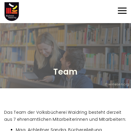
Direkt zum Inhalt
Haup
Team
wirlesen.org
Das Team der Volksbücherei Waidring besteht derzeit
aus 7 ehrenamtlichen Mitarbeiterinnen und Mitarbeitern:
Mag. Achleitner Sandra, Büchereileitung