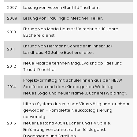
2007
Lesung von Autorin Gunhild Thalheim.
2009
Lesung von Frau Ingrid Meraner-Feller.
Ehrung von Maria Hauser für mehr als 10 Jahre
2010
Büchereidienst.
Ehrung von Hermann Schreder in Innsbruck
2011
Landhaus. 40 Jahre Büchereileiter.
Neue Mitarbeiterinnen Mag. Eva Knapp-Rier und
2012
Traudi Diechtler.
Projektvormittag mit Schülerinnen aus der HBLW
2014
Saalfelden und dem Kindergarten Waidring.
Neues Logo und neuer Name „Bücherei Waidring“.
Littera System durch einen Virus völlig unbrauchbar
geworden – komplette Neukatalogisierung
notwendig.
2015
Neuer Bestand 4354 Bücher und 114 Spiele.
Einführung von Jahreskarten für Jugend,
Erwachsene und Familien.