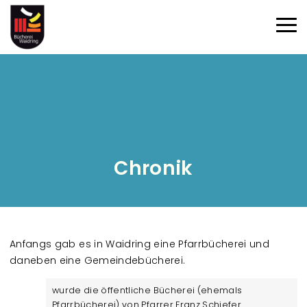
Direkt zum Inhalt
Haup
Chronik
Anfangs gab es in Waidring eine Pfarrbücherei und
daneben eine Gemeindebücherei.
wurde die öffentliche Bücherei (ehemals
Pfarrbücherei) von Pfarrer Franz Schiefer