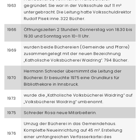
1963
gegründet. Sie war in der Volksschule auf 11 m²
untergebracht. Die Leitung hatte Volksschuldirektor
Rudolf Pisek inne. 322 Bücher.
1966
Öffnungszeiten 2 Stunden: Donnerstag von 18.30 bis
19.30 und Sonntag von 10–11 Uhr.
wurden beide Büchereien (Gemeinde und Pfarre)
1969
zusammengelegt mit der neuen Bezeichnung
„Katholische Volksbücherei Waidring“. 794 Bücher.
Hermann Schreder übernimmt die Leitung der
1970
Bücherei. Er besuchte 1975 eine Grundkurs für
Bibliothekare in Innsbruck.
wurde die „Katholische Volksbücherei Waidring“ auf
1973
„Volksbücherei Waidring“ umbenannt.
1975
Schreder Rosa neue Mitarbeiterin.
Umzug der Bücherei in das Gemeindehaus.
Komplette Neueinrichtung auf 45 m². Erstellung
1976
einer umfangreichen Verfasserkartei des